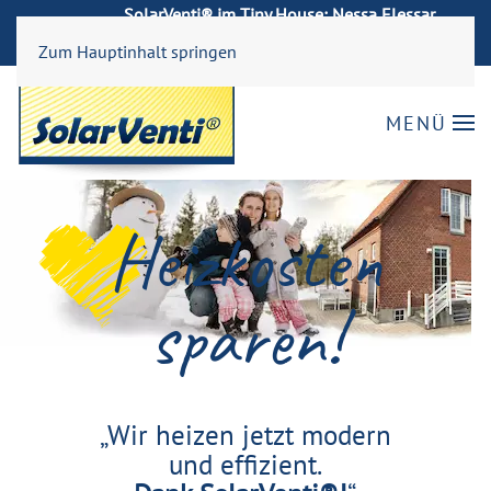
SolarVenti® im Tiny House: Nessa Elessar
→ Jetzt ansehen!
zeigt wie's geht!
Zum Hauptinhalt springen
MENÜ
Heizkosten
sparen!
„Wir heizen jetzt modern
und effizient.