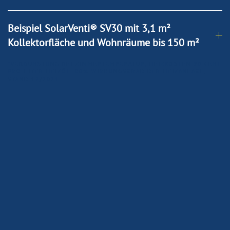
Beispiel SolarVenti® SV30 mit 3,1 m²
Kollektorfläche und Wohnräume bis 150 m²
*VERDUNSTUNG BEI ZIMMERTEMPERATUR, HEIZKOSTEN 90 CENT
PRO LITER HEIZÖL, 90% WIRKUNGSGRAD DER HEIZANLAGE,
STAND 12/2021