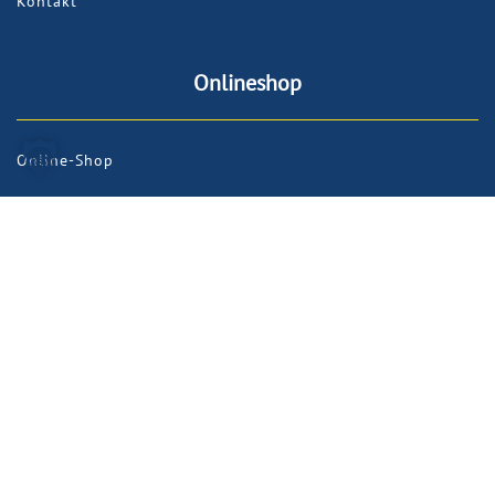
Kontakt
Onlineshop
Online-Shop
InfoCenter
Heizkosten sparen!
Downloadbereich
F.A.Q.
Garantiebedingungen
Kundenmeinungen