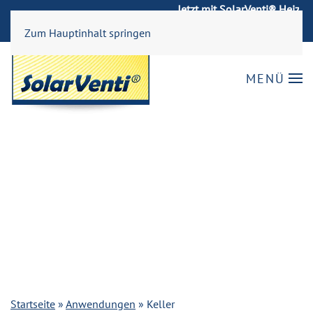
Jetzt mit SolarVenti® Heizkost
→ Jetzt bestell
doppelt sparen.
Zum Hauptinhalt springen
MENÜ
Startseite
»
Anwendungen
»
Keller